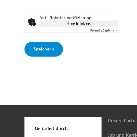
Anti-Roboter-Verifizierung
Hier klicken
Friendly
Captcha ⇗
n
o
Unsere Partn
Job und Karri