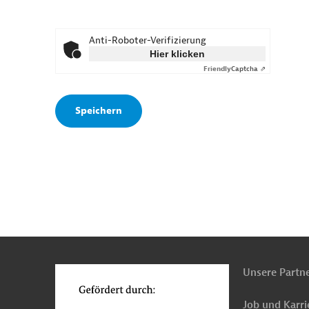
Anti-Roboter-Verifizierung
Hier klicken
Friendly
Captcha ⇗
n
o
Unsere Partn
Job und Karri