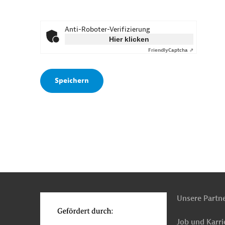
Anti-Roboter-Verifizierung
Hier klicken
Friendly
Captcha ⇗
n
o
Unsere Partn
Job und Karri