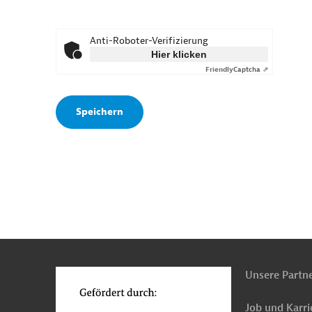
Anti-Roboter-Verifizierung
Hier klicken
Friendly
Captcha ⇗
n
o
Unsere Partn
Job und Karri