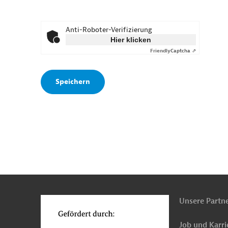
Anti-Roboter-Verifizierung
Hier klicken
Friendly
Captcha ⇗
n
o
Unsere Partn
Job und Karri