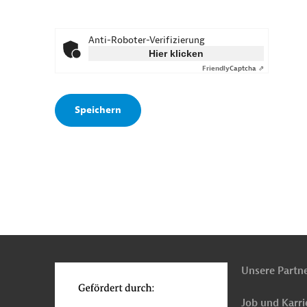
Anti-Roboter-Verifizierung
Hier klicken
Friendly
Captcha ⇗
n
o
Unsere Partn
Job und Karri