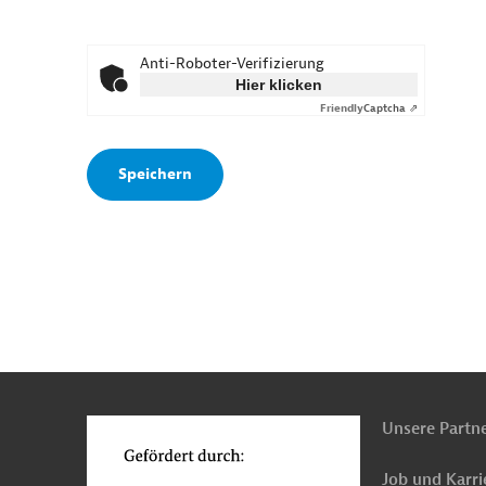
Anti-Roboter-Verifizierung
Hier klicken
Friendly
Captcha ⇗
n
o
Unsere Partn
Job und Karri