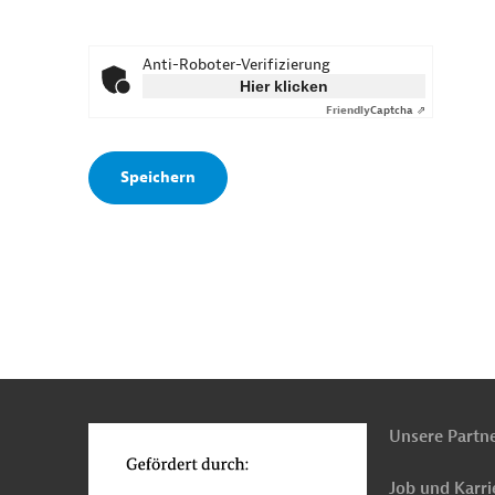
Anti-Roboter-Verifizierung
Hier klicken
Friendly
Captcha ⇗
n
o
Unsere Partn
Job und Karri