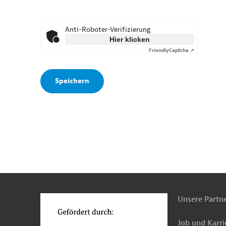
Anti-Roboter-Verifizierung
Hier klicken
Friendly
Captcha ⇗
n
o
Unsere Partn
Job und Karri