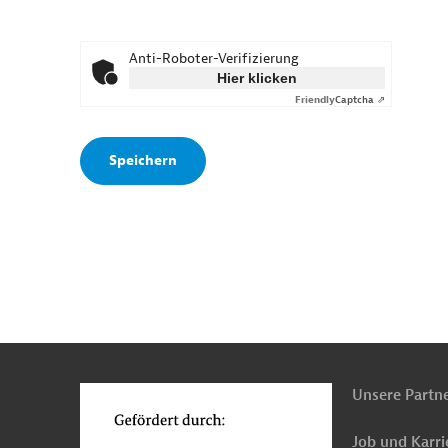
Anti-Roboter-Verifizierung
Hier klicken
Friendly
Captcha ⇗
n
o
Unsere Partn
Job und Karri