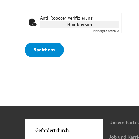
Anti-Roboter-Verifizierung
Hier klicken
Friendly
Captcha ⇗
n
o
Unsere Partn
Job und Karri