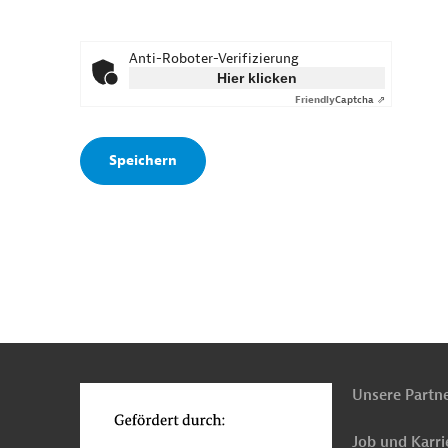
Anti-Roboter-Verifizierung
Hier klicken
Friendly
Captcha ⇗
n
o
Unsere Partn
Job und Karri