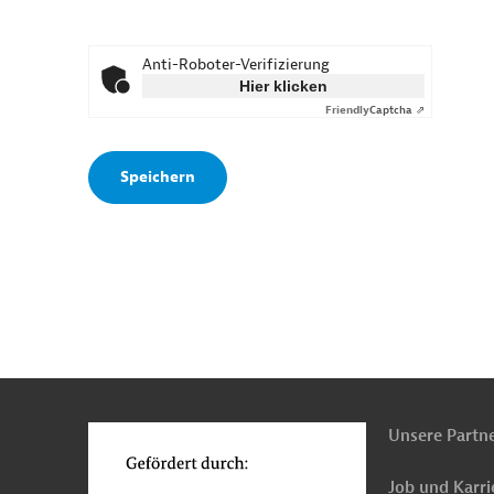
Anti-Roboter-Verifizierung
Hier klicken
Friendly
Captcha ⇗
n
o
Unsere Partn
Job und Karri