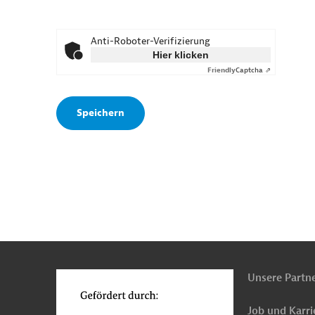
Anti-Roboter-Verifizierung
Hier klicken
Friendly
Captcha ⇗
n
o
Unsere Partn
Job und Karri