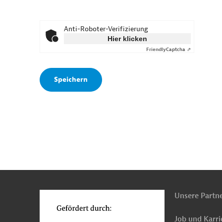
Anti-Roboter-Verifizierung
Hier klicken
Friendly
Captcha ⇗
n
o
Unsere Partn
Job und Karri