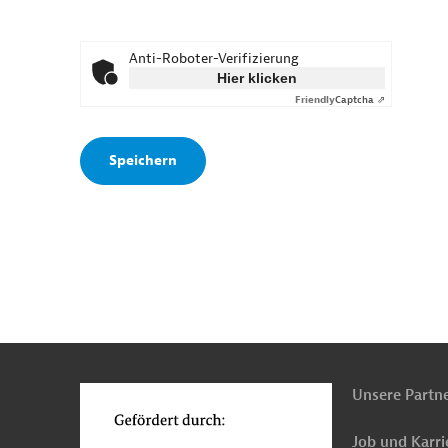
Anti-Roboter-Verifizierung
Hier klicken
Friendly
Captcha ⇗
n
o
Unsere Partn
Job und Karri