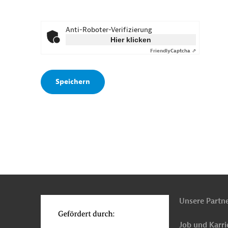
Anti-Roboter-Verifizierung
Hier klicken
Friendly
Captcha ⇗
n
o
Unsere Partn
Job und Karri