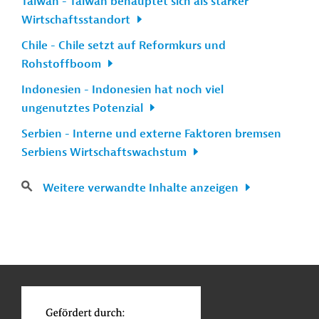
Taiwan - Taiwan behauptet sich als starker
Wirtschaftsstandort
Chile - Chile setzt auf Reformkurs und
Rohstoffboom
Indonesien - Indonesien hat noch viel
ungenutztes Potenzial
Serbien - Interne und externe Faktoren bremsen
Serbiens Wirtschaftswachstum
Weitere verwandte Inhalte anzeigen
n
Kontakt
...
o