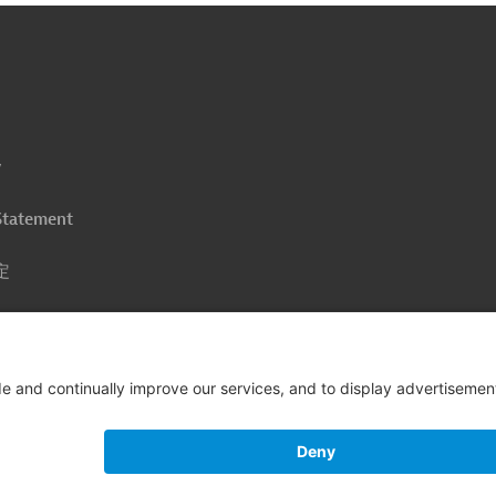
へ
y
 Statement
定