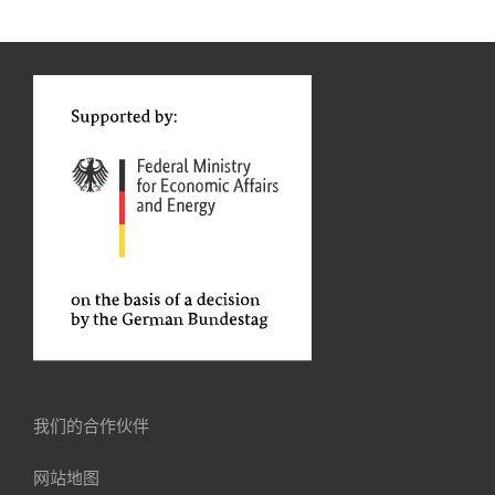
Contact
...
我们的合作伙伴
网站地图