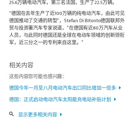
25.6
万辆电动汽车，第三名法国，生产了
22.5
万辆。
“德国在去年生产了近
100
万辆的纯电动汽车，由此可见
德国推动了交通的转型”，
Stefan Di Bitonto
德国联邦外
贸与投资署汽车专家说道，“在德国有近
80
万汽车从业
人员，与此同时德国还是全球在电动车领域的创新领衔
军，近三分之一的专利来自这里。”
相关内容
这些内容您可能也感兴趣：
德国今年一月至八月电动汽车出口同比增加一倍多
德国：正式启动电动汽车太阳能充电站补贴计划
显示更多相关内容