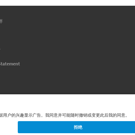
伴
y
 Statement