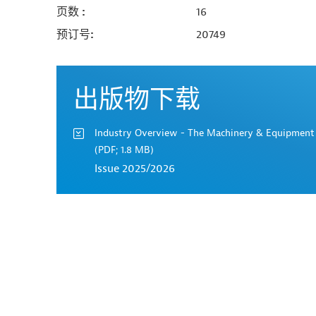
页数
16
预订号
20749
出版物下载
Industry Overview - The Machinery & Equipment
(PDF; 1.8 MB)
Issue 2025/2026
Contact
...