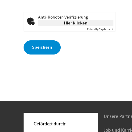
Anti-Roboter-Verifizierung
Hier klicken
Friendly
Captcha ⇗
n
o
Unsere Partn
Job und Karri