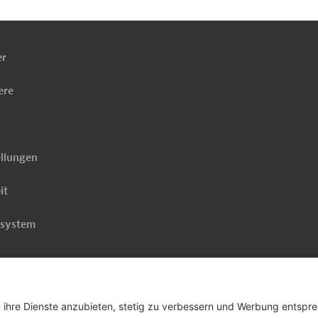
ach
ben
er
ere
ellungen
it
rsystem