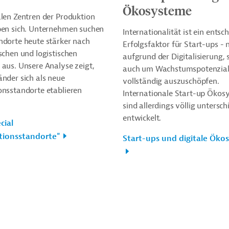
Ökosysteme
alen Zentren der Produktion
ben sich. Unternehmen suchen
Internationalität ist ein entsc
ndorte heute stärker nach
Erfolgsfaktor für Start-ups - 
schen und logistischen
aufgrund der Digitalisierung,
aus. Unsere Analyse zeigt,
auch um Wachstumspotenzia
nder sich als neue
vollständig auszuschöpfen.
onsstandorte etablieren
Internationale Start-up Ökos
sind allerdings völlig untersch
entwickelt.
cial
tionsstandorte"
Start-ups und digitale Öko