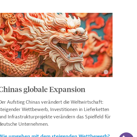
Chinas globale Expansion
Der Aufstieg Chinas verändert die Weltwirtschaft:
steigender Wettbewerb, Investitionen in Lieferketten
und Infrastrukturprojekte verändern das Spielfeld für
deutsche Unternehmen.
KI-Su
Wie umgehen mit dem steigenden Wettbewerb?