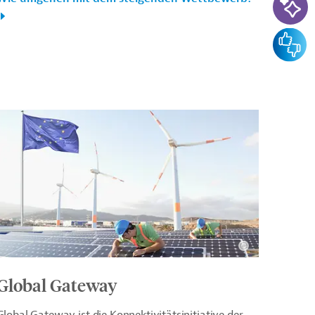
Feedba
Global Gateway
Global Gateway ist die Konnektivitätsinitiative der