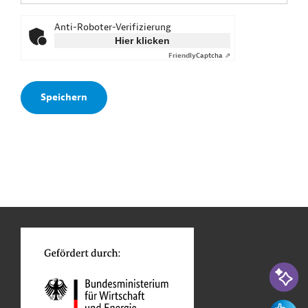
Anti-Roboter-Verifizierung
Hier klicken
Friendly
Captcha ⇗
n
o
KI-Suc
Feedbac