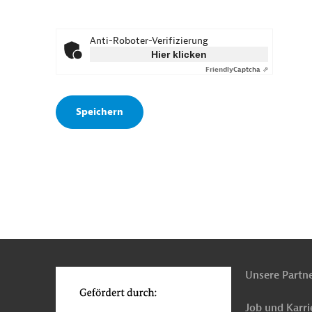
Anti-Roboter-Verifizierung
Hier klicken
Friendly
Captcha ⇗
n
o
Unsere Partn
Job und Karri