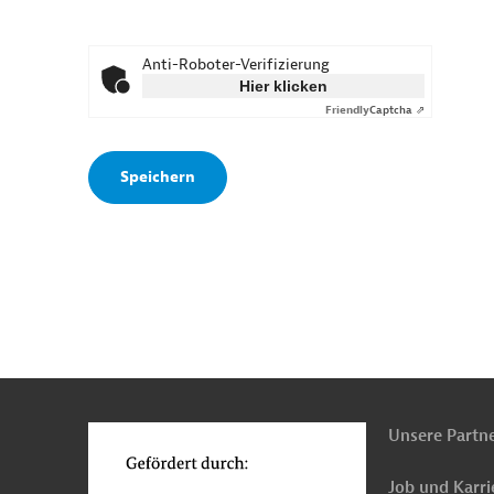
Anti-Roboter-Verifizierung
Hier klicken
Friendly
Captcha ⇗
n
o
Unsere Partn
Job und Karri