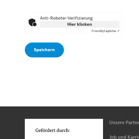
Anti-Roboter-Verifizierung
Hier klicken
Friendly
Captcha ⇗
n
o
Unsere Partn
Job und Karri