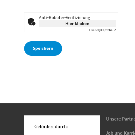
Anti-Roboter-Verifizierung
Hier klicken
Friendly
Captcha ⇗
n
o
Unsere Partn
Job und Karri