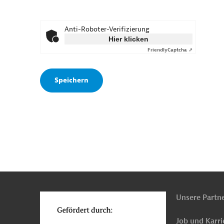
Anti-Roboter-Verifizierung
Hier klicken
Friendly
Captcha ⇗
n
o
Unsere Partn
Job und Karri