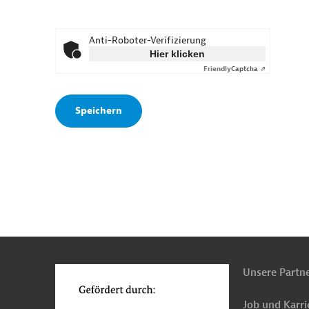
Anti-Roboter-Verifizierung
Hier klicken
Friendly
Captcha ⇗
n
o
Unsere Partn
Job und Karri