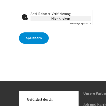
Anti-Roboter-Verifizierung
Hier klicken
Friendly
Captcha ⇗
n
o
Unsere Partn
Job und Karri