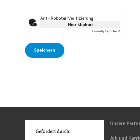
Anti-Roboter-Verifizierung
Hier klicken
Friendly
Captcha ⇗
n
o
Unsere Partn
Job und Karri