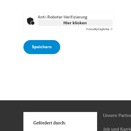
Anti-Roboter-Verifizierung
Hier klicken
Friendly
Captcha ⇗
n
o
Unsere Partn
Job und Karri