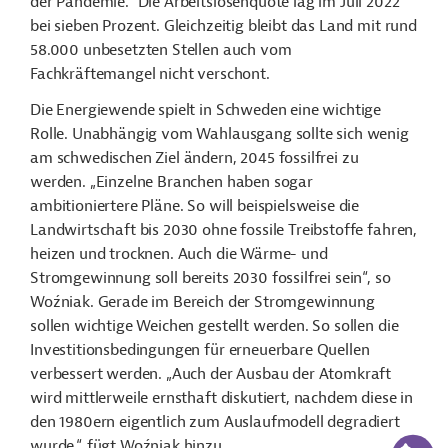
der Pandemie.“ Die Arbeitslosenquote lag im Juli 2022
bei sieben Prozent. Gleichzeitig bleibt das Land mit rund
58.000 unbesetzten Stellen auch vom
Fachkräftemangel nicht verschont.
Die Energiewende spielt in Schweden eine wichtige
Rolle. Unabhängig vom Wahlausgang sollte sich wenig
am schwedischen Ziel ändern, 2045 fossilfrei zu
werden. „Einzelne Branchen haben sogar
ambitioniertere Pläne. So will beispielsweise die
Landwirtschaft bis 2030 ohne fossile Treibstoffe fahren,
heizen und trocknen. Auch die Wärme- und
Stromgewinnung soll bereits 2030 fossilfrei sein“, so
Woźniak. Gerade im Bereich der Stromgewinnung
sollen wichtige Weichen gestellt werden. So sollen die
Investitionsbedingungen für erneuerbare Quellen
verbessert werden. „Auch der Ausbau der Atomkraft
wird mittlerweile ernsthaft diskutiert, nachdem diese in
den 1980ern eigentlich zum Auslaufmodell degradiert
KI-Suc
wurde,“ fügt Woźniak hinzu.