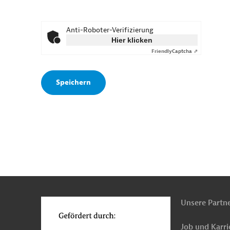
Anti-Roboter-Verifizierung
Hier klicken
Friendly
Captcha ⇗
n
o
Unsere Partn
Job und Karri