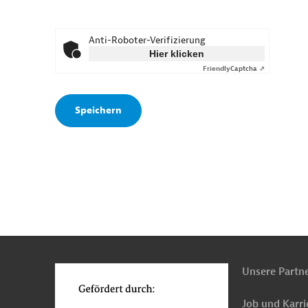
Anti-Roboter-Verifizierung
Hier klicken
Friendly
Captcha ⇗
n
o
Unsere Partn
Job und Karri