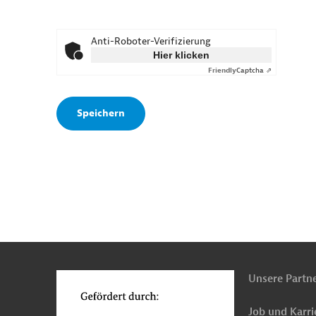
Anti-Roboter-Verifizierung
Hier klicken
Friendly
Captcha ⇗
n
o
Unsere Partn
Job und Karri