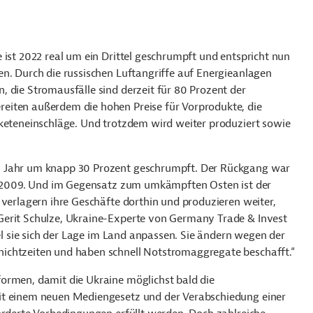
ist 2022 real um ein Drittel geschrumpft und entspricht nun
n. Durch die russischen Luftangriffe auf Energieanlagen
 die Stromausfälle sind derzeit für 80 Prozent der
eiten außerdem die hohen Preise für Vorprodukte, die
aketeneinschläge. Und trotzdem wird weiter produziert sowie
n Jahr um knapp 30 Prozent geschrumpft. Der Rückgang war
se 2009. Und im Gegensatz zum umkämpften Osten ist der
 verlagern ihre Geschäfte dorthin und produzieren weiter,
Gerit Schulze, Ukraine-Experte von Germany Trade & Invest
bel sie sich der Lage im Land anpassen. Sie ändern wegen der
ichtzeiten und haben schnell Notstromaggregate beschafft.“
ormen, damit die Ukraine möglichst bald die
it einem neuen Mediengesetz und der Verabschiedung einer