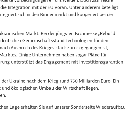
orderte Vorbedingungen erfüllt werden. Doch zahlreiche
t die Integration mit der EU voran. Unter anderem beteiligt
egriert sich in den Binnenmarkt und kooperiert bei der
ukrainischen Markt. Bei der jüngsten Fachmesse „Rebuild
m deutschen Gemeinschaftsstand Technologien für den
ach Ausbruch des Krieges stark zurückgegangen ist,
s Marktes. Einige Unternehmen haben sogar Pläne für
erung unterstützt das Engagement mit Investitionsgarantien
der Ukraine nach dem Krieg rund 750 Milliarden Euro. Ein
nz und ökologischen Umbau der Wirtschaft liegen.
en.
chen Lage erhalten Sie auf unserer Sonderseite Wiederaufbau