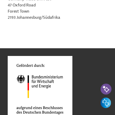
47 Oxford Road
Forest Town
2193 Johannesburg/Südafrika
n
Funktionen
o
KI-Suc
Feedbac