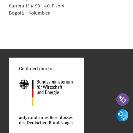
Carrera 13 # 93 - 40, Piso 4
Bogotá - Kolumbien
n
Funktionen
o
KI-Suc
Feedbac