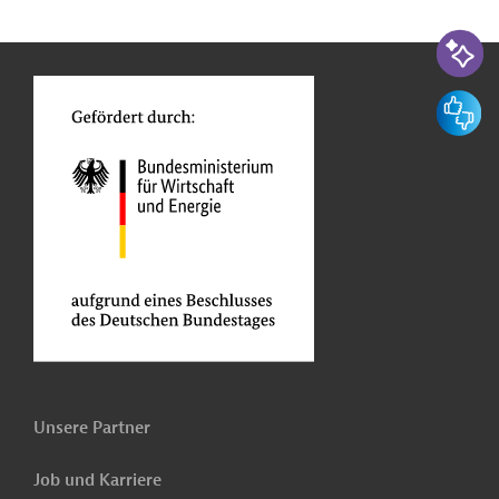
n
Funktionen
KI-Suc
o
Feedbac
Unsere Partner
Job und Karriere