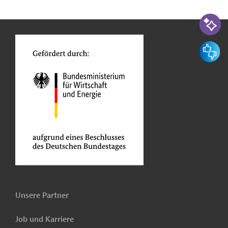
n
Funktionen
KI-Suc
o
Feedbac
Unsere Partner
Job und Karriere