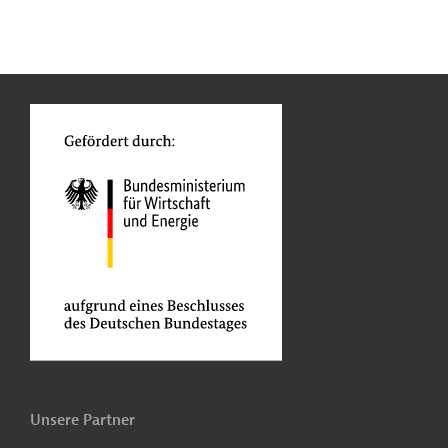
n
Kontakt
...
o
Unsere Partner