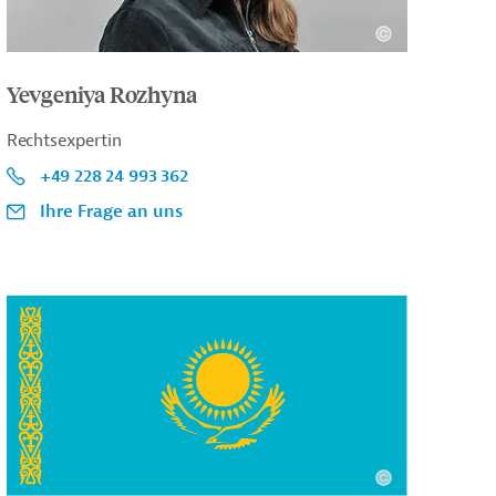
Yevgeniya Rozhyna
Rechtsexpertin
+49 228 24 993 362
Ihre Frage an uns