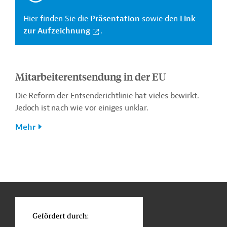
Hier finden Sie die
Präsentation
sowie den
Link
zur Aufzeichnung
.
Mitarbeiterentsendung in der EU
Die Reform der Entsenderichtlinie hat vieles bewirkt.
Jedoch ist nach wie vor einiges unklar.
Mehr
n
Kontakt
...
o