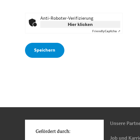
Anti-Roboter-Verifizierung
Hier klicken
Friendly
Captcha ⇗
n
o
Unsere Partn
Job und Karri