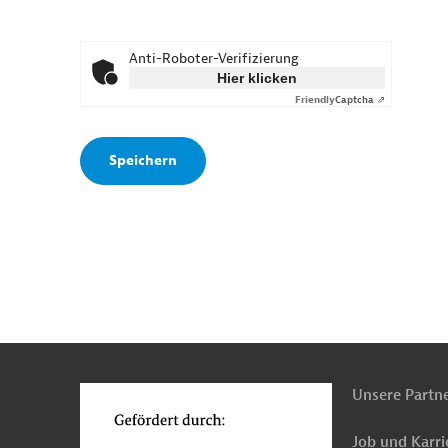
Anti-Roboter-Verifizierung
Hier klicken
Friendly
Captcha ⇗
n
o
Unsere Partn
Job und Karri