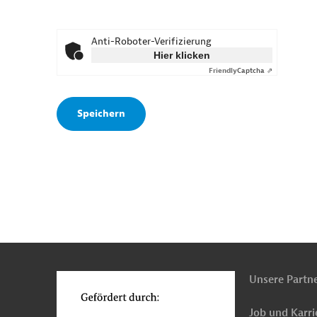
Anti-Roboter-Verifizierung
Hier klicken
Friendly
Captcha ⇗
n
o
Unsere Partn
Job und Karri