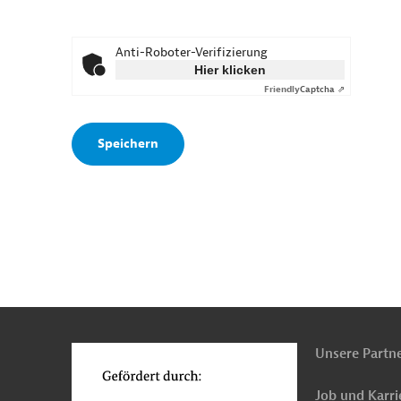
Anti-Roboter-Verifizierung
Hier klicken
Friendly
Captcha ⇗
n
o
Unsere Partn
Job und Karri