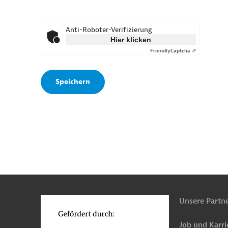
Anti-Roboter-Verifizierung
Hier klicken
Friendly
Captcha ⇗
n
o
Unsere Partn
Job und Karri